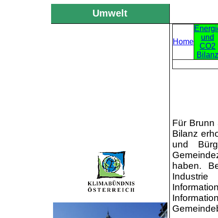
Umwelt
Energi
und
Home
CO2
Bilan
Für Brunn 
Bilanz erh
und Bürg
Gemeindez
haben. B
Industri
Informat
Informatio
Gemeindebe