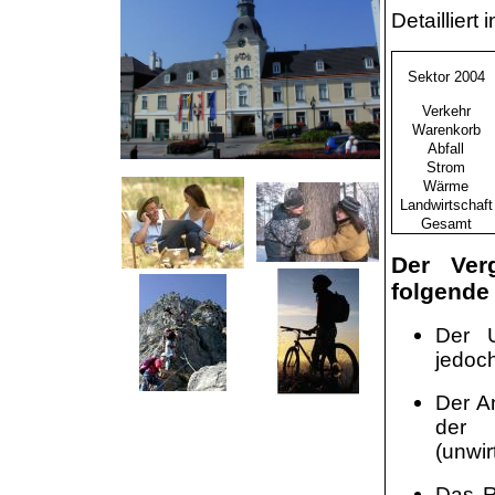
Detailliert 
Sektor 2004
Verkehr
Warenkorb
Abfall
Strom
Wärme
Landwirtschaft
Gesamt
Der
Ver
folgende 
Der U
jedoch
Der An
der 
(unwir
Das R